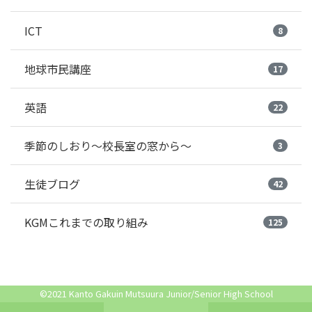
ICT
8
地球市民講座
17
英語
22
季節のしおり～校長室の窓から～
3
生徒ブログ
42
KGMこれまでの取り組み
125
©2021 Kanto Gakuin Mutsuura Junior/Senior High School