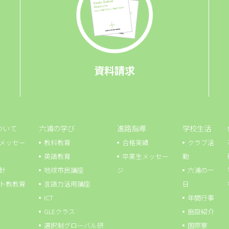
資料請求
ついて
六浦の学び
進路指導
学校生活
メッセー
教科教育
合格実績
クラブ活
英語教育
卒業生メッセー
動
針
地球市⺠講座
ジ
六浦の一
ト教教育
言語力活用講座
日
ICT
年間行事
GLEクラス
施設紹介
選択制グローバル研
国際寮