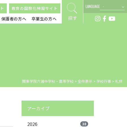
LANGUAGE
ト
教育の国際化特設サイト
探す
保護者の方へ
卒業生の方へ
関東学院六浦中学校・高等学校
>
全件表示
>
学校行事
>
礼拝
アーカイブ
2026
38