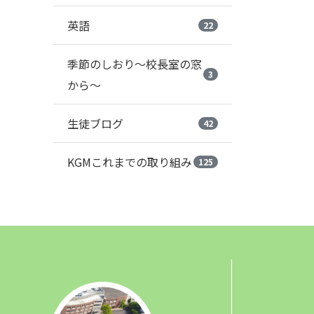
英語
22
季節のしおり～校長室の窓
3
から～
生徒ブログ
42
KGMこれまでの取り組み
125