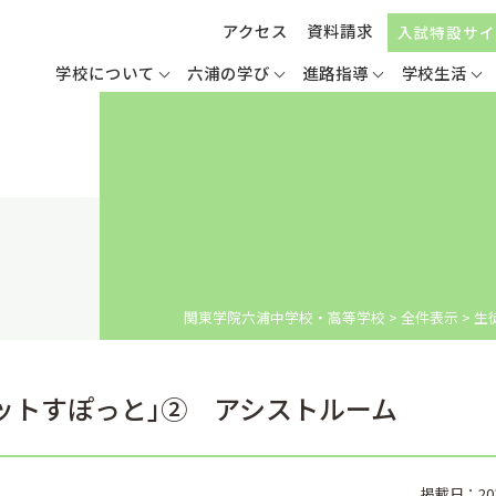
アクセス
資料請求
入試特設サイ
学校について
六浦の学び
進路指導
学校生活
関東学院六浦中学校・高等学校
>
全件表示
>
生
ホットすぽっと｣② アシストルーム
掲載日：2018