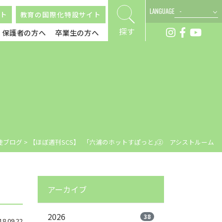
LANGUAGE
ト
教育の国際化特設サイト
探す
保護者の方へ
卒業生の方へ
徒ブログ
>
【ほぼ週刊SCS】 ｢六浦のホットすぽっと｣② アシストルーム
アーカイブ
2026
38
.09.22