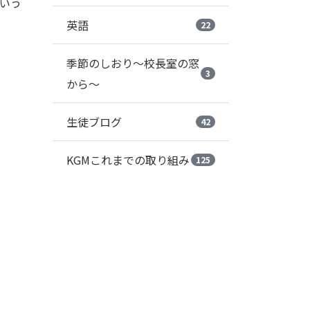
いう
英語
22
季節のしおり～校長室の窓
3
から～
生徒ブログ
42
KGMこれまでの取り組み
125