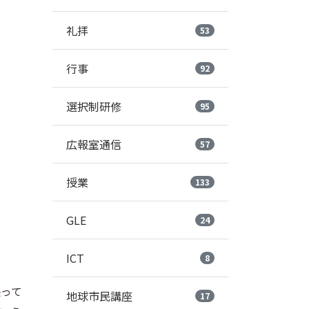
礼拝
53
行事
92
選択制研修
95
広報室通信
57
授業
133
GLE
24
ICT
8
張って
地球市民講座
17