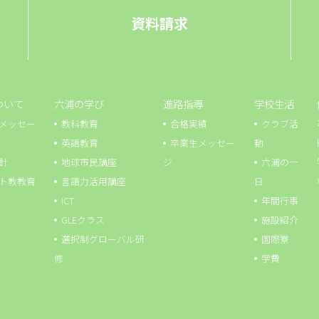
資料請求
ついて
六浦の学び
進路指導
学校生活
メッセー
教科教育
合格実績
クラブ活
英語教育
卒業生メッセー
動
針
地球市⺠講座
ジ
六浦の一
ト教教育
言語力活用講座
日
ICT
年間行事
GLEクラス
施設紹介
選択制グローバル研
国際寮
修
学費