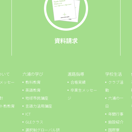
資料請求
ついて
六浦の学び
進路指導
学校生活
メッセー
教科教育
合格実績
クラブ活
英語教育
卒業生メッセー
動
針
地球市⺠講座
ジ
六浦の一
ト教教育
言語力活用講座
日
ICT
年間行事
GLEクラス
施設紹介
選択制グローバル研
国際寮