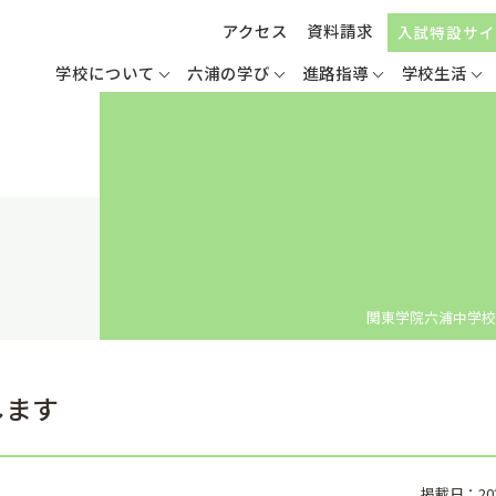
アクセス
資料請求
入試特設サイ
学校について
六浦の学び
進路指導
学校生活
関東学院六浦中学校
します
掲載日：2024