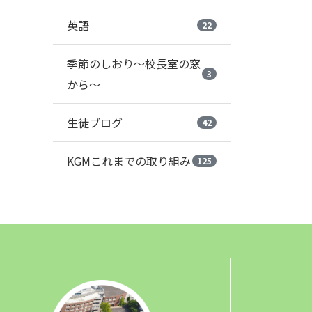
英語
22
季節のしおり～校長室の窓
3
から～
生徒ブログ
42
KGMこれまでの取り組み
125