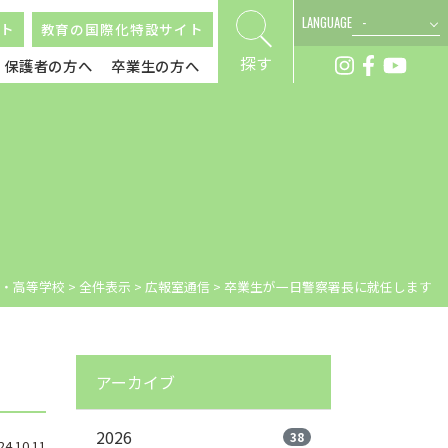
LANGUAGE
ト
教育の国際化特設サイト
探す
保護者の方へ
卒業生の方へ
・高等学校
>
全件表示
>
広報室通信
>
卒業生が一日警察署長に就任します
アーカイブ
2026
38
.10.11