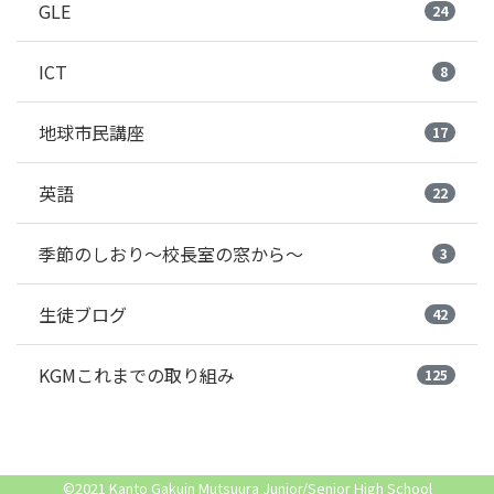
GLE
24
ICT
8
地球市民講座
17
英語
22
季節のしおり～校長室の窓から～
3
生徒ブログ
42
KGMこれまでの取り組み
125
©2021 Kanto Gakuin Mutsuura Junior/Senior High School