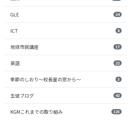
GLE
24
ICT
8
地球市民講座
17
英語
22
季節のしおり～校長室の窓から～
3
生徒ブログ
42
KGMこれまでの取り組み
125