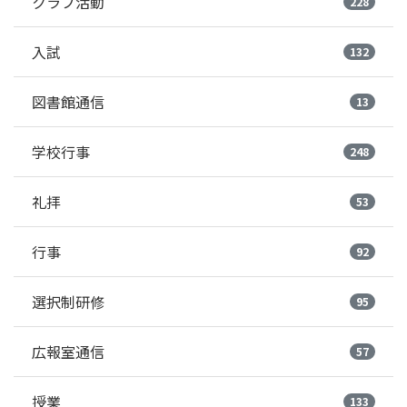
クラブ活動
228
入試
132
図書館通信
13
学校行事
248
礼拝
53
行事
92
選択制研修
95
広報室通信
57
授業
133