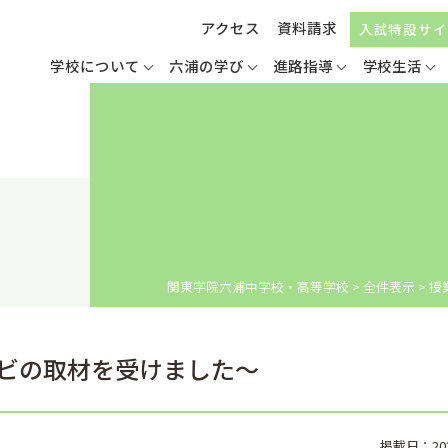
アクセス
資料請求
入試特設サイ
学校について
六浦の学び
進路指導
学校生活
関東学院六浦中学校・高等学校
>
全件表示
>
授
ビの取材を受けました～
掲載日：2020