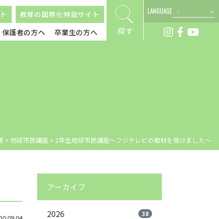
LANGUAGE
ト
教育の国際化特設サイト
探す
保護者の方へ
卒業生の方へ
業
>
地球市民講座
>
2年生地球市民講座～フジテレビの取材を受けました～
アーカイブ
2026
38
.09.04