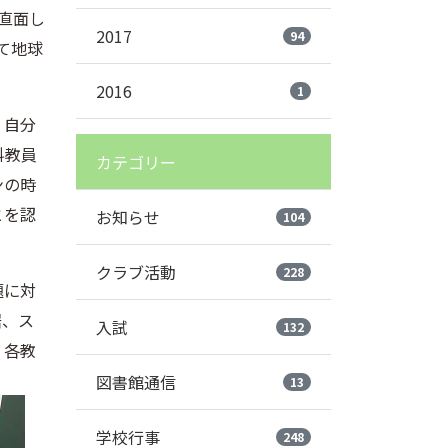
直面し
2017
94
て地球
2016
1
、自分
科教員
カテゴリー
ンの時
とを認
お知らせ
104
クラブ活動
228
題に対
居、ス
入試
132
、各教
図書館通信
13
学校行事
248