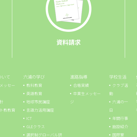
資料請求
ついて
六浦の学び
進路指導
学校生活
メッセー
教科教育
合格実績
クラブ活
英語教育
卒業生メッセー
動
針
地球市⺠講座
ジ
六浦の一
ト教教育
言語力活用講座
日
ICT
年間行事
GLEクラス
施設紹介
選択制グローバル研
国際寮