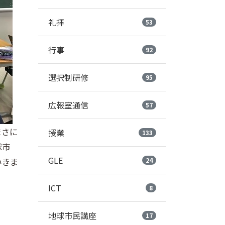
礼拝
53
行事
92
選択制研修
95
広報室通信
57
まさに
授業
133
球市
GLE
いきま
24
ICT
8
地球市民講座
17