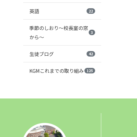
英語
22
季節のしおり～校長室の窓
3
から～
生徒ブログ
42
KGMこれまでの取り組み
125