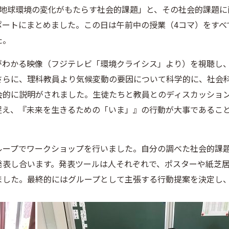
る地球環境の変化がもたらす社会的課題」と、その社会的課題に
ポートにまとめました。この日は午前中の授業（4コマ）をすべ
た。
がわかる映像（フジテレビ「環境クライシス」より）を視聴し
さらに、理科教員より気候変動の要因について科学的に、社会
会的に説明がされました。生徒たちと教員とのディスカッショ
捉え、『未来を生きるための「いま」』の行動が大事であるこ
ループでワークショップを行いました。自分の調べた社会的課
発表し合います。発表ツールは人それぞれで、ポスターや紙芝
ました。最終的にはグループとして主張する行動提案を決定し