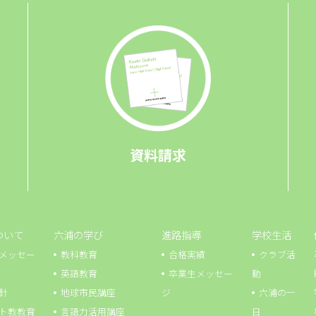
資料請求
ついて
六浦の学び
進路指導
学校生活
メッセー
教科教育
合格実績
クラブ活
英語教育
卒業生メッセー
動
針
地球市⺠講座
ジ
六浦の一
ト教教育
言語力活用講座
日