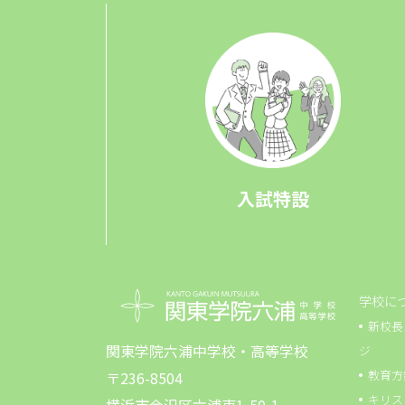
入試特設
学校に
新校長
関東学院六浦中学校・高等学校
ジ
教育方
〒236-8504
キリス
横浜市金沢区六浦東1-50-1