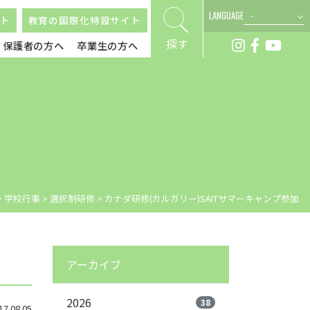
LANGUAGE
ト
教育の国際化特設サイト
探す
保護者の方へ
卒業生の方へ
>
学校行事
>
選択制研修
>
カナダ研修(カルガリー)SAITサマーキャンプ参加
アーカイブ
2026
38
.08.05