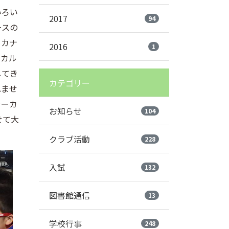
いろい
2017
94
ースの
、カナ
2016
1
、カル
してき
カテゴリー
れませ
ラーカ
お知らせ
104
せて大
クラブ活動
228
入試
132
図書館通信
13
学校行事
248