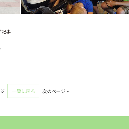
グ記事
ン
ージ
一覧に戻る
次のページ »