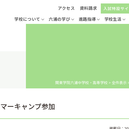
アクセス
資料請求
入試特設サイ
学校について
六浦の学び
進路指導
学校生活
関東学院六浦中学校・高等学校
>
全件表示
Tサマーキャンプ参加
掲載日：2017