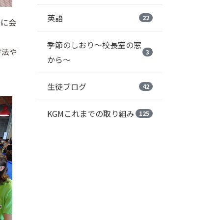
英語
22
際に会
季節のしおり～校長室の窓
方法や
3
から～
生徒ブログ
42
KGMこれまでの取り組み
125