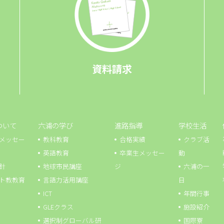
資料請求
ついて
六浦の学び
進路指導
学校生活
メッセー
教科教育
合格実績
クラブ活
英語教育
卒業生メッセー
動
針
地球市⺠講座
ジ
六浦の一
ト教教育
言語力活用講座
日
ICT
年間行事
GLEクラス
施設紹介
選択制グローバル研
国際寮