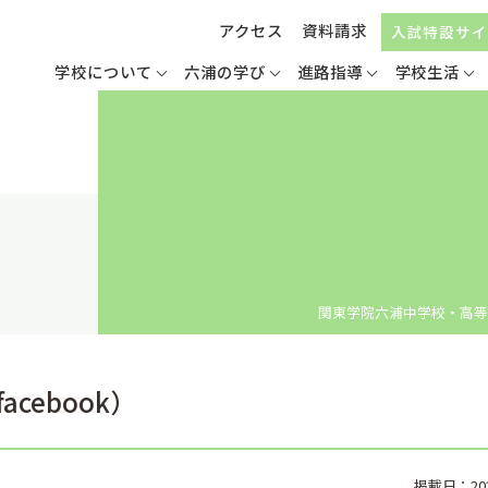
アクセス
資料請求
入試特設サイ
学校について
六浦の学び
進路指導
学校生活
関東学院六浦中学校・高等
cebook）
掲載日：2021