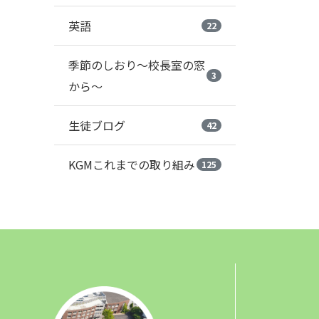
英語
22
季節のしおり～校長室の窓
3
から～
生徒ブログ
42
KGMこれまでの取り組み
125