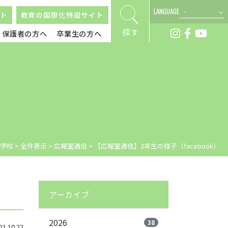
LANGUAGE
ト
教育の国際化特設サイト
探す
保護者の方へ
卒業生の方へ
学校
>
全件表示
>
広報室通信
>
【広報室通信】3年生の様子（facebook）
アーカイブ
2026
38
.10.22