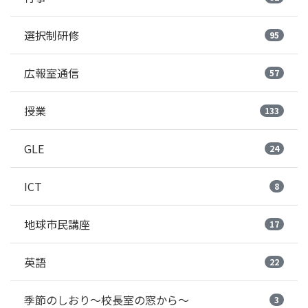
選択制研修
95
広報室通信
57
授業
133
GLE
24
ICT
8
地球市民講座
17
英語
22
季節のしおり～校長室の窓から～
3