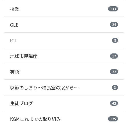
授業
133
GLE
24
ICT
8
地球市民講座
17
英語
22
季節のしおり～校長室の窓から～
3
生徒ブログ
42
KGMこれまでの取り組み
125