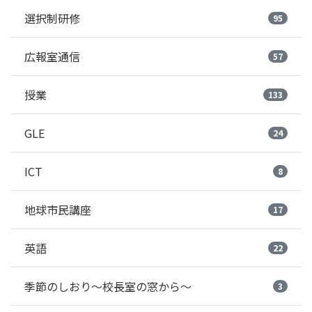
選択制研修
95
広報室通信
57
授業
133
GLE
24
ICT
8
地球市民講座
17
英語
22
季節のしおり～校長室の窓から～
3