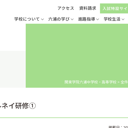
アクセス
資料請求
入試特設サイ
学校について
六浦の学び
進路指導
学校生活
関東学院六浦中学校・高等学校
>
全件
ルネイ研修①
掲載日：2024