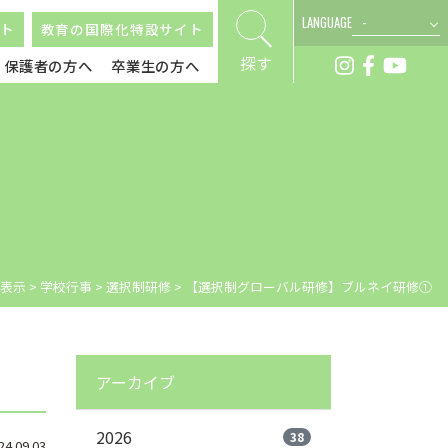
LANGUAGE
ト
教育の国際化特設サイト
探す
保護者の方へ
卒業生の方へ
表示
>
学校行事
>
選択制研修
>
【選択制グローバル研修】ブルネイ研修①
アーカイブ
2026
38
.09.03