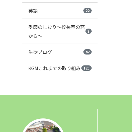
英語
22
季節のしおり～校長室の窓
3
から～
生徒ブログ
42
KGMこれまでの取り組み
125