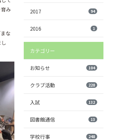
出して
を育み
2017
94
2016
1
ざまな
まし
カテゴリー
お知らせ
104
クラブ活動
228
入試
132
図書館通信
13
学校行事
248