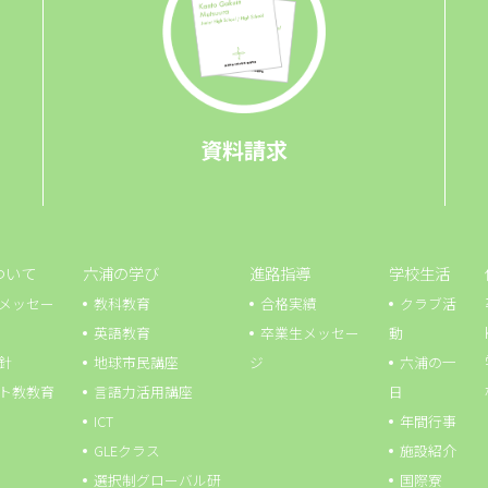
資料請求
ついて
六浦の学び
進路指導
学校生活
メッセー
教科教育
合格実績
クラブ活
英語教育
卒業生メッセー
動
針
地球市⺠講座
ジ
六浦の一
ト教教育
言語力活用講座
日
ICT
年間行事
GLEクラス
施設紹介
選択制グローバル研
国際寮