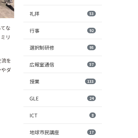
礼拝
53
もてな
行事
92
ァミリ
選択制研修
95
交流を
広報室通信
57
ンやダ
授業
133
GLE
24
ICT
8
地球市民講座
17