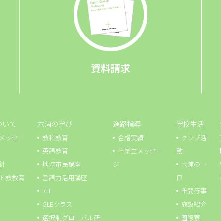
資料請求
ついて
六浦の学び
進路指導
学校生活
メッセー
教科教育
合格実績
クラブ活
英語教育
卒業生メッセー
動
針
地球市⺠講座
ジ
六浦の一
ト教教育
言語力活用講座
日
ICT
年間行事
GLEクラス
施設紹介
選択制グローバル研
国際寮