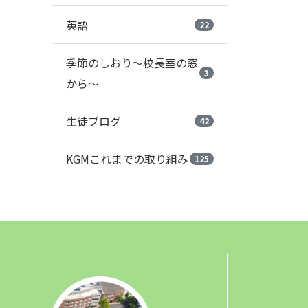
英語
22
季節のしおり～校長室の窓
3
から～
生徒ブログ
42
KGMこれまでの取り組み
125