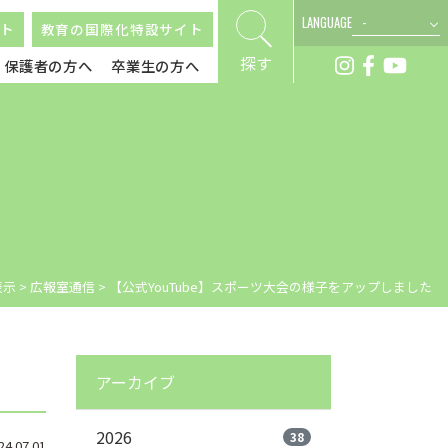
LANGUAGE
ト
教育の国際化特設サイト
探す
保護者の方へ
卒業生の方へ
表示
>
広報室通信
>
【公式YouTube】スポーツ大会の様子をアップしました
アーカイブ
2026
38
.07.01