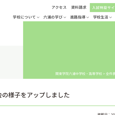
アクセス
資料請求
入試特設サイ
学校について
六浦の学び
進路指導
学校生活
関東学院六浦中学校・高等学校
>
全件
大会の様子をアップしました
掲載日：2024