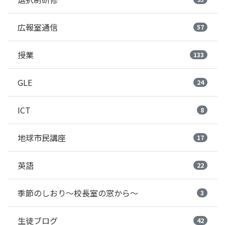
広報室通信
57
授業
133
GLE
24
ICT
8
地球市民講座
17
英語
22
季節のしおり～校長室の窓から～
3
生徒ブログ
42