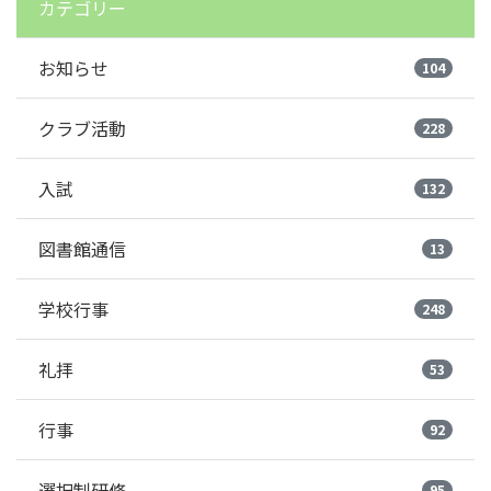
カテゴリー
お知らせ
104
クラブ活動
228
入試
132
図書館通信
13
学校行事
248
礼拝
53
行事
92
選択制研修
95