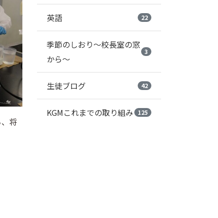
英語
22
季節のしおり～校長室の窓
3
から～
生徒ブログ
42
KGMこれまでの取り組み
125
ち、将