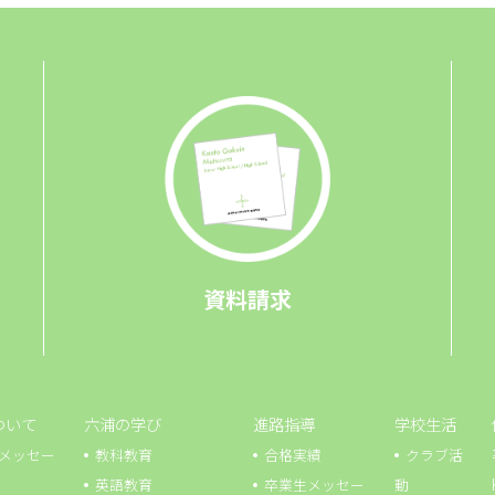
資料請求
ついて
六浦の学び
進路指導
学校生活
メッセー
教科教育
合格実績
クラブ活
英語教育
卒業生メッセー
動