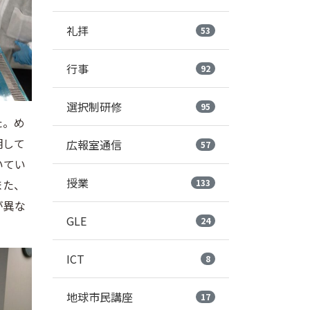
礼拝
53
行事
92
選択制研修
95
た。め
明して
広報室通信
57
いてい
授業
また、
133
が異な
GLE
24
ICT
8
地球市民講座
17