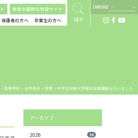
LANGUAGE
ト
教育の国際化特設サイト
探す
保護者の方へ
卒業生の方へ
・高等学校
>
全件表示
>
授業
>
中学生対象大学理科実験講座を行いました
アーカイブ
2026
38
.06.28