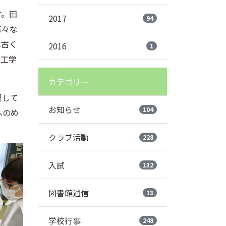
す。田
2017
94
様々な
は古く
2016
1
面工学
カテゴリー
習して
お知らせ
104
へのめ
クラブ活動
228
入試
132
図書館通信
13
学校行事
248