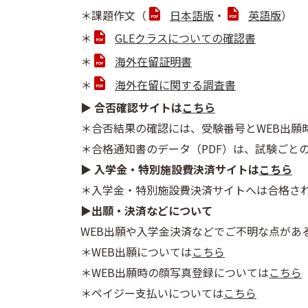
＊課題作文（
日本語版
・
英語版
）
＊
GLEクラスについての確認書
＊
海外在留証明書
＊
海外在留に関する調査書
▶ 合否確認サイトは
こちら
＊合否結果の確認には、受験番号とWEB出願
＊合格通知書のデータ（PDF）は、試験ごと
▶
入学金・特別施設費決済サイトは
こちら
＊入学金・特別施設費決済サイトへは合格さ
▶出願・決済などについて
WEB出願や入学金決済などでご不明な点があ
＊WEB出願については
こちら
＊WEB出願時の顔写真登録については
こちら
＊ペイジー支払いについては
こちら