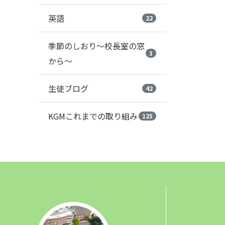
英語
22
季節のしおり～校長室の窓
3
から～
生徒ブログ
42
KGMこれまでの取り組み
125