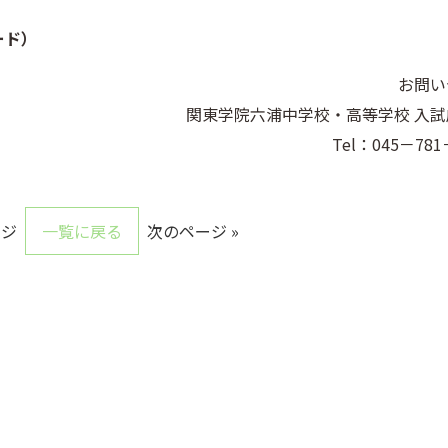
ード）
お問い
関東学院六浦中学校・高等学校 入試
Tel：045－781
ージ
一覧に戻る
次のページ »