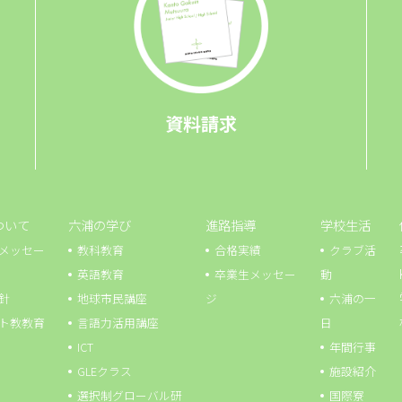
資料請求
ついて
六浦の学び
進路指導
学校生活
メッセー
教科教育
合格実績
クラブ活
英語教育
卒業生メッセー
動
針
地球市⺠講座
ジ
六浦の一
ト教教育
言語力活用講座
日
ICT
年間行事
GLEクラス
施設紹介
選択制グローバル研
国際寮