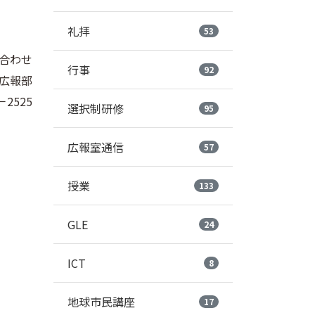
礼拝
53
合わせ
行事
92
広報部
－2525
選択制研修
95
広報室通信
57
授業
133
GLE
24
ICT
8
地球市民講座
17