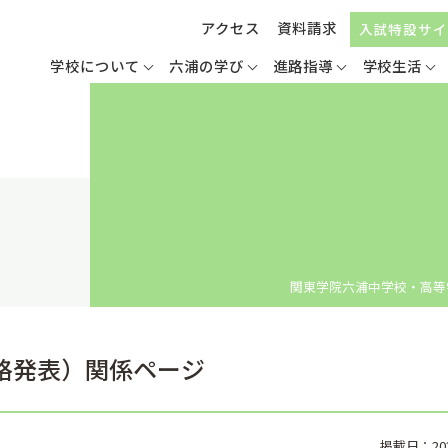
アクセス
資料請求
入試特設サイ
学校について
六浦の学び
進路指導
学校生活
関東学院六浦中学校・高等
合格発表）関係ページ
掲載日：2025